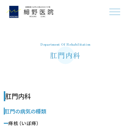
ホーム
Department Of Rehabilitation
肛門内科
初めて来院される方へ
診療・検査について
診療内容
肛門内科
消化器内科・内視鏡
肛門の病気の種類
一般内科
痔核（いぼ痔）
外科