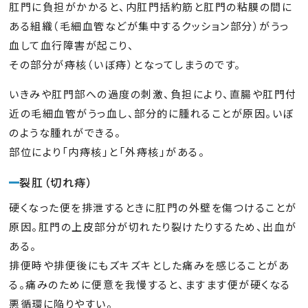
肛門内科
肛門に負担がかかると、内肛門括約筋と肛門の粘膜の間に
健診・検診
ある組織（毛細血管などが集中するクッション部分）がうっ
血して血行障害が起こり、
その部分が痔核（いぼ痔）となってしまうのです。
各種検査
いきみや肛門部への過度の刺激、負担により、直腸や肛門付
胃カメラ検査
近の毛細血管がうっ血し、部分的に腫れることが原因。いぼ
大腸カメラ検査
のような腫れができる。
ピロリ菌検査
部位により「内痔核」と「外痔核」がある。
レントゲン・CT検査
裂肛（切れ痔）
超音波検査
その他検査
硬くなった便を排泄するときに肛門の外壁を傷つけることが
原因。肛門の上皮部分が切れたり裂けたりするため、出血が
一般検査
ある。
排便時や排便後にもズキズキとした痛みを感じることがあ
お知らせ
る。痛みのために便意を我慢すると、ますます便が硬くなる
悪循環に陥りやすい。
採用情報