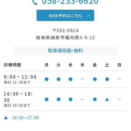
058-233-6620
WEB予約はこちら
〒502-0814
岐阜県岐阜市福光西3-9-13
駐車場完備・無料
診療時間
月
火
水
木
金
土
日
9：00 ~ 12：00
●
●
●
ー
●
●
ー
受付 11：30まで
16：00 ~ 18：
●
●
●
ー
●
▲
ー
30
受付 18：00まで
▲ 14：00～17：00