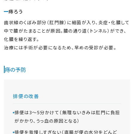
痔ろう
サイトマップ
歯状線のくぼみ部分（肛門腺）に細菌が入り、炎症・化膿して
中で膿がたまることが原因。膿の通り道（トンネル）ができ、
プライバシーポリシー
化膿を繰り返す。
治療には手術が必要になるため、早めの受診が必要。
痔の予防
排便の改善
排便は3～5分かけて（無理ないきみは肛門に負担
がかかり、うっ血の原因となる）
排便を我慢しすぎない（直腸が便の水分をどんど