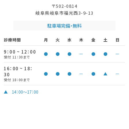
〒502-0814
岐阜県岐阜市福光西3-9-13
駐車場完備・無料
診療時間
月
火
水
木
金
土
日
9：00 ~ 12：00
●
●
●
ー
●
●
ー
受付 11：30まで
16：00 ~ 18：
●
●
●
ー
●
▲
ー
30
受付 18：00まで
▲ 14：00～17：00