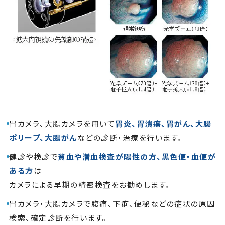
肛門内科
健診・検診
各種検査
胃カメラ検査
大腸カメラ検査
ピロリ菌検査
レントゲン・CT検査
胃カメラ、大腸カメラを用いて
胃炎、胃潰瘍、胃がん、大腸
超音波検査
ポリープ、大腸がん
などの診断・治療を行います。
その他検査
健診や検診で
貧血や潜血検査が陽性の方、黒色便・血便が
一般検査
ある方
は
カメラによる早期の精密検査をお勧めします。
お知らせ
胃カメラ・大腸カメラで腹痛、下痢、便秘などの症状の原因
検索、確定診断を行います。
採用情報