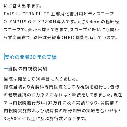
にお答え出来ます。
EVIS LUCERA ELITE 上部消化管汎用ビデオスコープ
OLYMPUS GIF-XP290N導入です。太さ5.4mmの極細径
スコープで、鼻から挿入できます。スコープが細いにも関わ
らず高画質で、狭帯域光観察（NBI）機能も有しています。
安心の開業30 年の実績
当院の内視鏡実績
当院は開業して30年目に入りました。
開院当初より胃腸科専門医院として内視鏡を施行し、皆様
の健康維持のお力添えになればと継続をしてきました。現在
では内視鏡施行数は約2万件に及ぶ実績となり、開院前の
内視鏡実施数および現院長の細野知宏の実績を合わせると
3万5000件以上に及ぶ施行数となります。